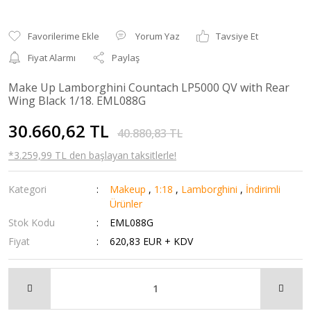
Yorum Yaz
Tavsiye Et
Fiyat Alarmı
Paylaş
Make Up Lamborghini Countach LP5000 QV with Rear
Wing Black 1/18. EML088G
30.660,62 TL
40.880,83 TL
*3.259,99 TL den başlayan taksitlerle!
Kategori
Makeup
,
1:18
,
Lamborghini
,
İndirimli
Ürünler
Stok Kodu
EML088G
Fiyat
620,83 EUR + KDV