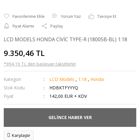
Yorum Yaz
Tavsiye Et
Fiyat Alarmı
Paylaş
LCD MODELS HONDA CİVİC TYPE-R (18005B-BL) 1:18
9.350,46 TL
*994,19 TL den başlayan taksitlerle!
Kategori
LCD Models
,
1:18
,
Honda
Stok Kodu
HDBKTFYYYQ
Fiyat
142,00 EUR + KDV
GELİNCE HABER VER
Karşılaştır