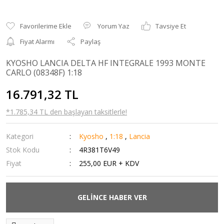
Yorum Yaz
Tavsiye Et
Fiyat Alarmı
Paylaş
KYOSHO LANCIA DELTA HF INTEGRALE 1993 MONTE
CARLO (08348F) 1:18
16.791,32 TL
*1.785,34 TL den başlayan taksitlerle!
Kategori
Kyosho
,
1:18
,
Lancia
Stok Kodu
4R381T6V49
Fiyat
255,00 EUR + KDV
GELİNCE HABER VER