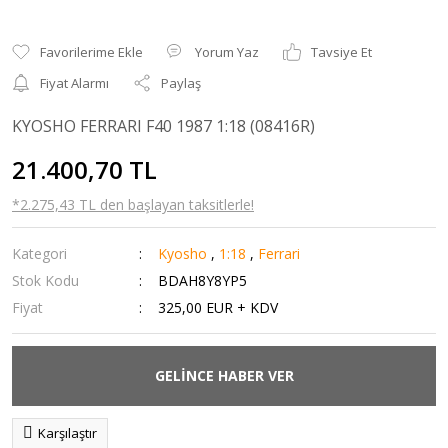
Yorum Yaz
Tavsiye Et
Fiyat Alarmı
Paylaş
KYOSHO FERRARI F40 1987 1:18 (08416R)
21.400,70 TL
*2.275,43 TL den başlayan taksitlerle!
Kategori
Kyosho
,
1:18
,
Ferrari
Stok Kodu
BDAH8Y8YP5
Fiyat
325,00 EUR + KDV
GELİNCE HABER VER
Karşılaştır