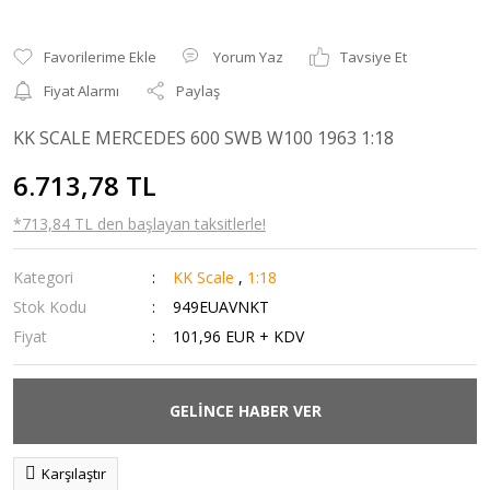
Yorum Yaz
Tavsiye Et
Fiyat Alarmı
Paylaş
KK SCALE MERCEDES 600 SWB W100 1963 1:18
6.713,78 TL
*713,84 TL den başlayan taksitlerle!
Kategori
KK Scale
,
1:18
Stok Kodu
949EUAVNKT
Fiyat
101,96 EUR + KDV
GELİNCE HABER VER
Karşılaştır