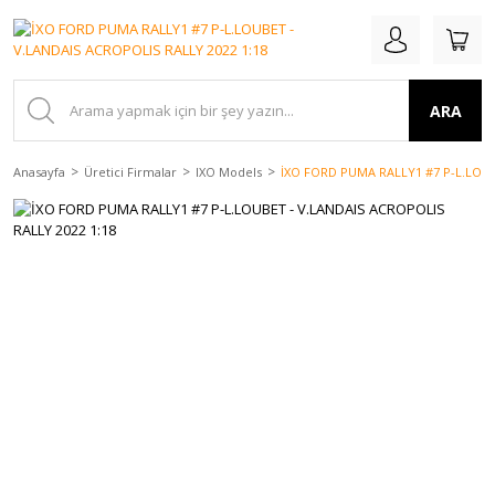
ARA
Anasayfa
Üretici Firmalar
IXO Models
İXO FORD PUMA RALLY1 #7 P-L.LOUB