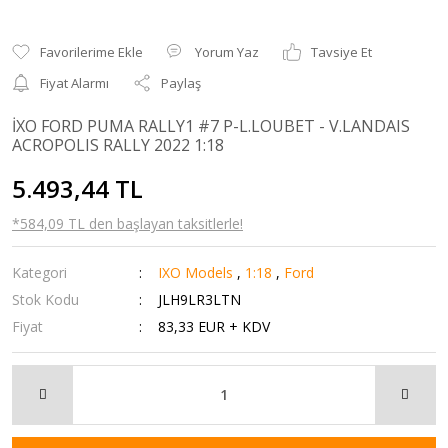
Yorum Yaz
Tavsiye Et
Fiyat Alarmı
Paylaş
İXO FORD PUMA RALLY1 #7 P-L.LOUBET - V.LANDAIS
ACROPOLIS RALLY 2022 1:18
5.493,44 TL
*584,09 TL den başlayan taksitlerle!
Kategori
IXO Models
,
1:18
,
Ford
Stok Kodu
JLH9LR3LTN
Fiyat
83,33 EUR + KDV