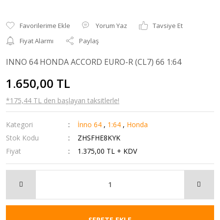
Yorum Yaz
Tavsiye Et
Fiyat Alarmı
Paylaş
INNO 64 HONDA ACCORD EURO-R (CL7) 66 1:64
1.650,00 TL
*175,44 TL den başlayan taksitlerle!
Kategori
İnno 64
,
1:64
,
Honda
Stok Kodu
ZHSFHE8KYK
Fiyat
1.375,00 TL + KDV
SEPETE EKLE