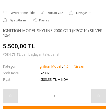
Yorum Yaz
Tavsiye Et
Fiyat Alarmı
Paylaş
IGNITION MODEL SKYLINE 2000 GTR (KPGC10) SILVER
1:64
5.500,00 TL
*584,79 TL den başlayan taksitlerle!
Kategori
İgnition Model
,
1:64
,
Nissan
Stok Kodu
IG2302
Fiyat
4.583,33 TL + KDV