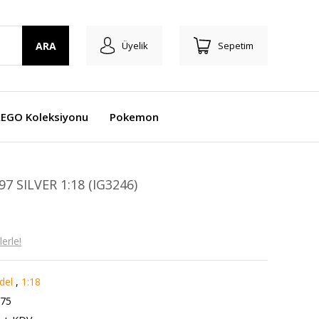
ARA
Üyelik
Sepetim
LEGO Koleksiyonu
Pokemon
 SILVER 1:18 (IG3246)
erle!
del
,
1:18
75