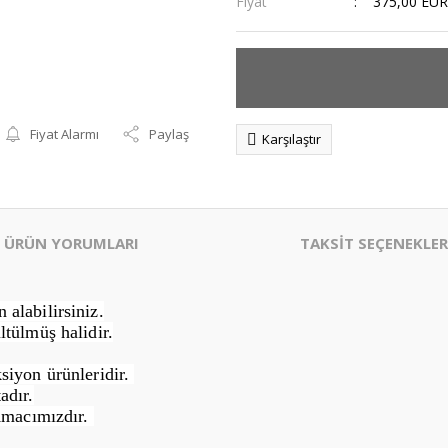
Fiyat
375,00 EUR
Fiyat Alarmı
Paylaş
Karşılaştır
ÜRÜN YORUMLARI
TAKSİT SEÇENEKLER
alabilirsiniz.
ltülmüş halidir.
siyon ürünleridir.
adır.
Amacımızdır.