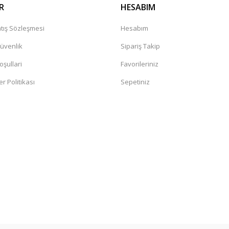
R
HESABIM
tış Sözleşmesi
Hesabım
Güvenlik
Sipariş Takip
oşullari
Favorileriniz
er Politikası
Sepetiniz