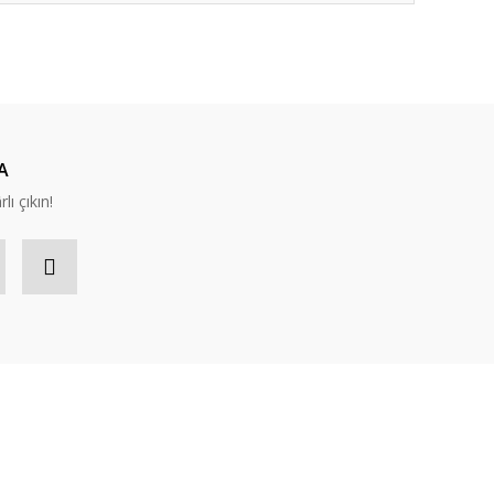
ıza iletebilirsiniz.
A
lı çıkın!