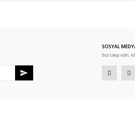
er konularda yetersiz gördüğünüz noktaları öneri formunu kullanarak tarafım
Bu ürüne ilk yorumu siz yapın!
Yorum Yaz
SOSYAL MEDY
Bizi takip edin, kâr
Gönder