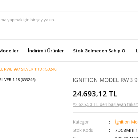
Modeller
İndirimli Ürünler
Stok Gelmeden Sahip Ol
 RWB 997 SILVER 1:18 (IG3246)
IGNITION MODEL RWB 997
24.693,12 TL
*2.625,50 TL den başlayan taksitl
Kategori
İgnition Mo
Stok Kodu
7DC8MHF1