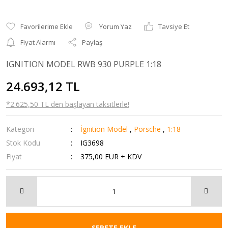
Yorum Yaz
Tavsiye Et
Fiyat Alarmı
Paylaş
IGNITION MODEL RWB 930 PURPLE 1:18
24.693,12 TL
*2.625,50 TL den başlayan taksitlerle!
Kategori
İgnition Model
,
Porsche
,
1:18
Stok Kodu
IG3698
Fiyat
375,00 EUR + KDV
SEPETE EKLE