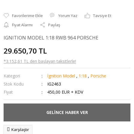
Yorum Yaz
Tavsiye Et
Fiyat Alarmı
Paylaş
IGNITION MODEL 1:18 RWB 964 PORSCHE
29.650,70 TL
*3.152,61 TL den başlayan taksitlerle!
Kategori
İgnition Model
,
1:18
,
Porsche
Stok Kodu
IG2463
Fiyat
450,00 EUR + KDV
GELİNCE HABER VER
Karşılaştır