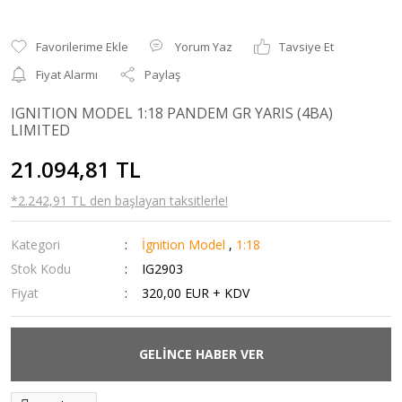
Yorum Yaz
Tavsiye Et
Fiyat Alarmı
Paylaş
IGNITION MODEL 1:18 PANDEM GR YARIS (4BA)
LIMITED
21.094,81 TL
*2.242,91 TL den başlayan taksitlerle!
Kategori
İgnition Model
,
1:18
Stok Kodu
IG2903
Fiyat
320,00 EUR + KDV
GELİNCE HABER VER