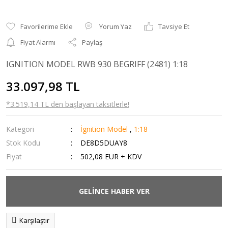
Yorum Yaz
Tavsiye Et
Fiyat Alarmı
Paylaş
IGNITION MODEL RWB 930 BEGRIFF (2481) 1:18
33.097,98 TL
*3.519,14 TL den başlayan taksitlerle!
Kategori
İgnition Model
,
1:18
Stok Kodu
DE8D5DUAY8
Fiyat
502,08 EUR + KDV
GELİNCE HABER VER
Karşılaştır