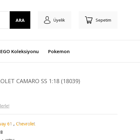
ARA
Üyelik
Sepetim
LEGO Koleksiyonu
Pokemon
OLET CAMARO SS 1:18 (18039)
erle!
way 61
,
Chevrolet
88