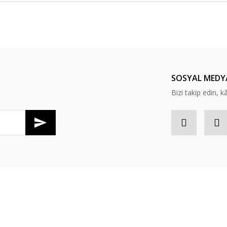
er konularda yetersiz gördüğünüz noktaları öneri formunu kullanarak tarafım
Bu ürüne ilk yorumu siz yapın!
Yorum Yaz
SOSYAL MEDY
Bizi takip edin, kâr
Gönder