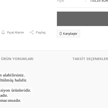
Fiyat
153,33 EUR
Fiyat Alarmı
Paylaş
Karşılaştır
ÜRÜN YORUMLARI
TAKSİT SEÇENEKLER
alabilirsiniz.
ltülmüş halidir.
siyon ürünleridir.
adır.
Amacımızdır.