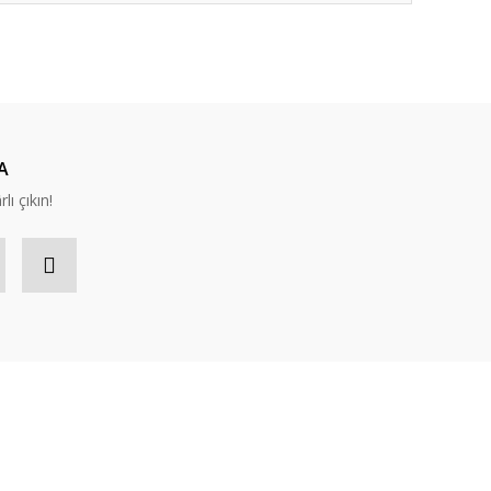
ıza iletebilirsiniz.
A
lı çıkın!