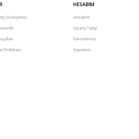
R
HESABIM
tış Sözleşmesi
Hesabım
Güvenlik
Sipariş Takip
oşullari
Favorileriniz
er Politikası
Sepetiniz