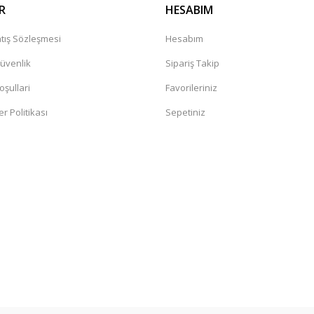
R
HESABIM
tış Sözleşmesi
Hesabım
Güvenlik
Sipariş Takip
oşullari
Favorileriniz
er Politikası
Sepetiniz