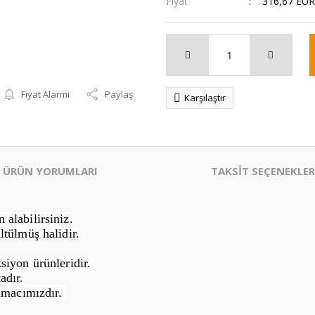
Fiyat
316,67 EUR
Fiyat Alarmı
Paylaş
Karşılaştır
ÜRÜN YORUMLARI
TAKSİT SEÇENEKLER
alabilirsiniz.
ltülmüş halidir.
siyon ürünleridir.
adır.
Amacımızdır.