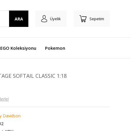
ARA
Üyelik
Sepetim
LEGO Koleksiyonu
Pokemon
AGE SOFTAIL CLASSIC 1:18
erle!
y Davidson
D2