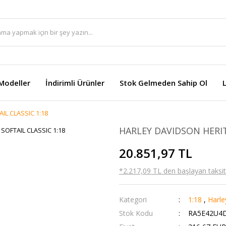
Modeller
İndirimli Ürünler
Stok Gelmeden Sahip Ol
IL CLASSIC 1:18
HARLEY DAVIDSON HERIT
20.851,97 TL
*2.217,09 TL den başlayan taksitl
Kategori
1:18
,
Harle
Stok Kodu
RA5E42U4