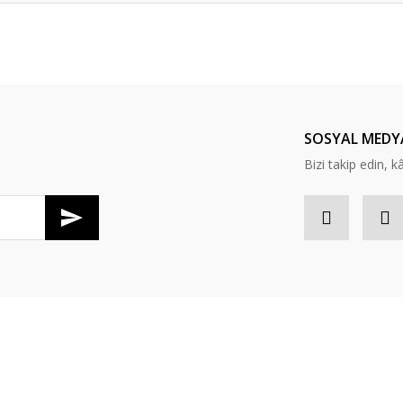
er konularda yetersiz gördüğünüz noktaları öneri formunu kullanarak tarafım
Bu ürüne ilk yorumu siz yapın!
Yorum Yaz
SOSYAL MEDY
Bizi takip edin, kâr
Gönder