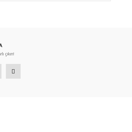
ıza iletebilirsiniz.
A
lı çıkın!