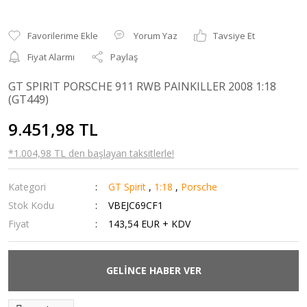
Yorum Yaz
Tavsiye Et
Fiyat Alarmı
Paylaş
GT SPIRIT PORSCHE 911 RWB PAINKILLER 2008 1:18
(GT449)
9.451,98 TL
*1.004,98 TL den başlayan taksitlerle!
Kategori
GT Spirit
,
1:18
,
Porsche
Stok Kodu
VBEJC69CF1
Fiyat
143,54 EUR + KDV
GELİNCE HABER VER