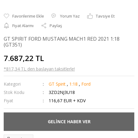
Yorum Yaz
Tavsiye Et
Fiyat Alarmı
Paylaş
GT SPIRIT FORD MUSTANG MACH1 RED 2021 1:18
(GT351)
7.687,22 TL
*817,34 TL den başlayan taksitlerle!
Kategori
GT Spirit
,
1:18
,
Ford
Stok Kodu
3ZD2NJ3U18
Fiyat
116,67 EUR + KDV
GELİNCE HABER VER