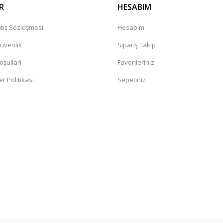
R
HESABIM
tış Sözleşmesi
Hesabım
Güvenlik
Sipariş Takip
oşullari
Favorileriniz
er Politikası
Sepetiniz