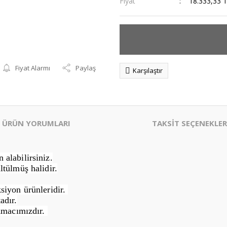
Fiyat
18.333,33 
Fiyat Alarmı
Paylaş
Karşılaştır
ÜRÜN YORUMLARI
TAKSİT SEÇENEKLER
alabilirsiniz.
ltülmüş halidir.
siyon ürünleridir.
adır.
Amacımızdır.