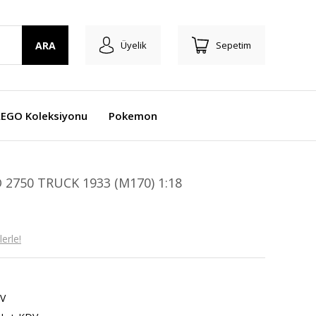
ARA
Üyelik
Sepetim
LEGO Koleksiyonu
Pokemon
2750 TRUCK 1933 (M170) 1:18
erle!
V