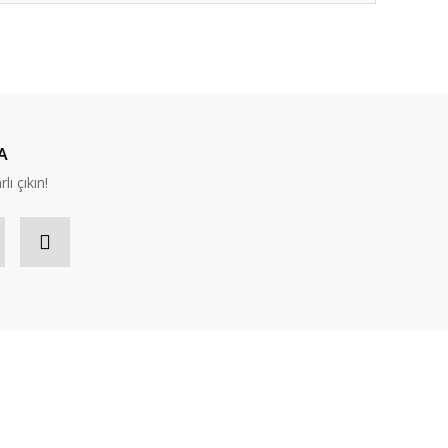
ıza iletebilirsiniz.
A
lı çıkın!