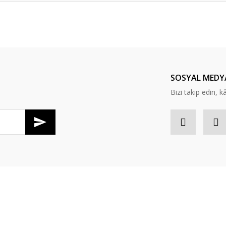
er konularda yetersiz gördüğünüz noktaları öneri formunu kullanarak tarafım
Bu ürüne ilk yorumu siz yapın!
Yorum Yaz
SOSYAL MEDY
Bizi takip edin, kâr
Gönder