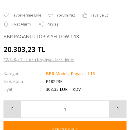
Yorum Yaz
Tavsiye Et
Fiyat Alarmı
Paylaş
BBR PAGANI UTOPIA YELLOW 1:18
20.303,23 TL
*2.158,74 TL den başlayan taksitlerle!
Kategori
BBR Model
,
Pagani
,
1:18
Stok Kodu
P18223F
Fiyat
308,33 EUR + KDV
SEPETE EKLE