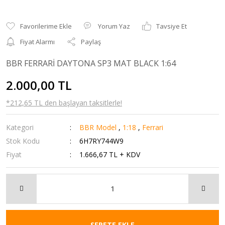
Yorum Yaz
Tavsiye Et
Fiyat Alarmı
Paylaş
BBR FERRARİ DAYTONA SP3 MAT BLACK 1:64
2.000,00 TL
*212,65 TL den başlayan taksitlerle!
Kategori
BBR Model
,
1:18
,
Ferrari
Stok Kodu
6H7RY744W9
Fiyat
1.666,67 TL + KDV
SEPETE EKLE