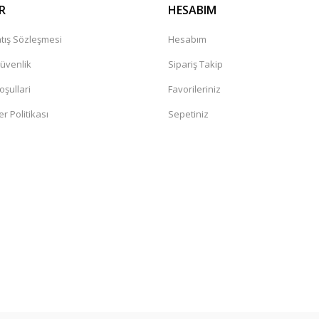
R
HESABIM
tış Sözleşmesi
Hesabım
Güvenlik
Sipariş Takip
oşullari
Favorileriniz
er Politikası
Sepetiniz