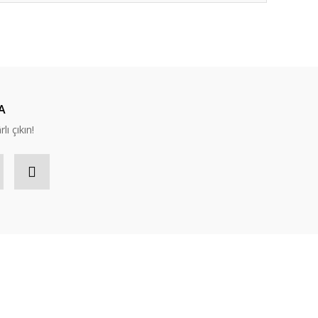
ıza iletebilirsiniz.
A
lı çıkın!