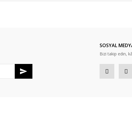
er konularda yetersiz gördüğünüz noktaları öneri formunu kullanarak tarafım
Bu ürüne ilk yorumu siz yapın!
Yorum Yaz
SOSYAL MEDY
Bizi takip edin, kâr
Gönder