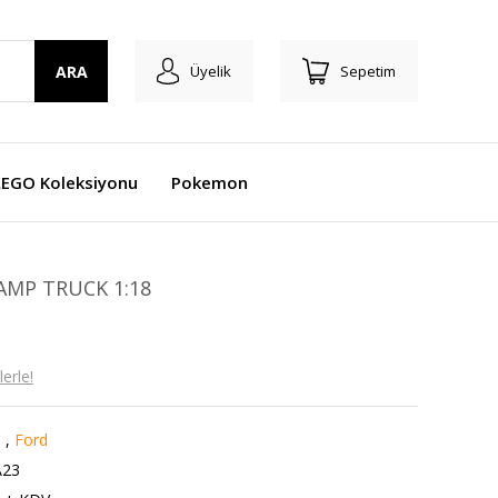
ARA
Üyelik
Sepetim
LEGO Koleksiyonu
Pokemon
AMP TRUCK 1:18
erle!
8
,
Ford
23