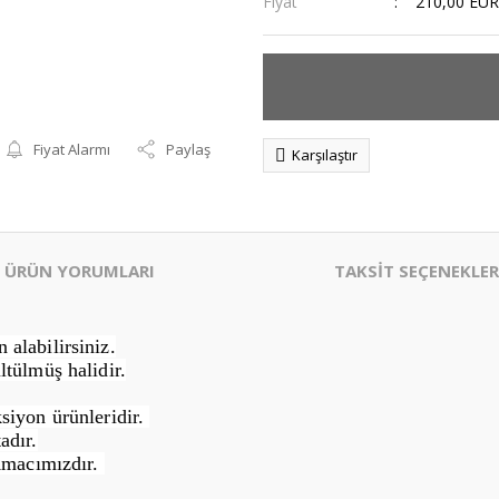
Fiyat
210,00 EUR
Fiyat Alarmı
Paylaş
Karşılaştır
ÜRÜN YORUMLARI
TAKSİT SEÇENEKLER
alabilirsiniz.
ltülmüş halidir.
siyon ürünleridir.
adır.
Amacımızdır.