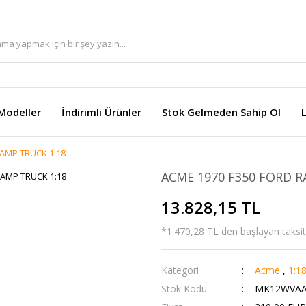
Modeller
İndirimli Ürünler
Stok Gelmeden Sahip Ol
RAMP TRUCK 1:18
ACME 1970 F350 FORD R
13.828,15 TL
*1.470,28 TL den başlayan taksitl
Kategori
Acme
,
1:1
Stok Kodu
MK12WVAA