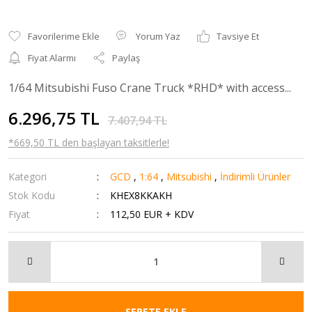
Yorum Yaz
Tavsiye Et
Fiyat Alarmı
Paylaş
1/64 Mitsubishi Fuso Crane Truck *RHD* with access...
6.296,75 TL
7.407,94 TL
*669,50 TL den başlayan taksitlerle!
Kategori
GCD
,
1:64
,
Mitsubishi
,
İndirimli Ürünler
Stok Kodu
KHEX8KKAKH
Fiyat
112,50 EUR + KDV
SEPETE EKLE