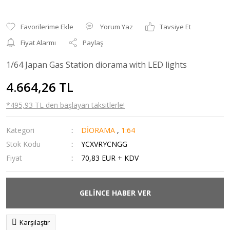
Yorum Yaz
Tavsiye Et
Fiyat Alarmı
Paylaş
1/64 Japan Gas Station diorama with LED lights
4.664,26 TL
*495,93 TL den başlayan taksitlerle!
Kategori
DİORAMA
,
1:64
Stok Kodu
YCXVRYCNGG
Fiyat
70,83 EUR + KDV
GELİNCE HABER VER
Karşılaştır