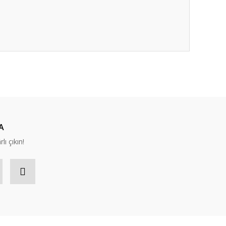
ıza iletebilirsiniz.
A
lı çıkın!