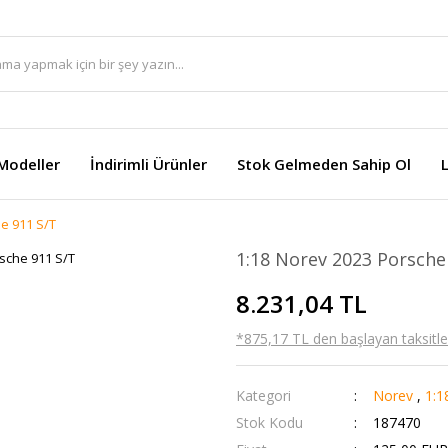
Modeller
İndirimli Ürünler
Stok Gelmeden Sahip Ol
e 911 S/T
1:18 Norev 2023 Porsche
8.231,04 TL
*875,17 TL den başlayan taksitler
Kategori
Norev
,
1:1
Stok Kodu
187470