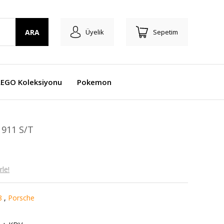
ARA
Üyelik
Sepetim
LEGO Koleksiyonu
Pokemon
 911 S/T
le!
8
,
Porsche