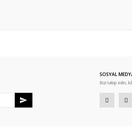
er konularda yetersiz gördüğünüz noktaları öneri formunu kullanarak tarafım
Bu ürüne ilk yorumu siz yapın!
Yorum Yaz
SOSYAL MEDY
Bizi takip edin, kâr
Gönder