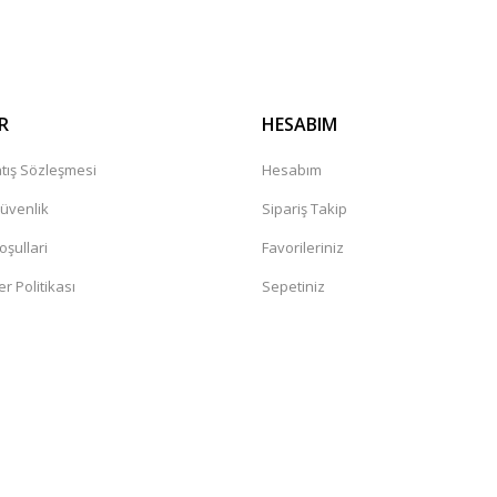
R
HESABIM
tış Sözleşmesi
Hesabım
Güvenlik
Sipariş Takip
oşullari
Favorileriniz
er Politikası
Sepetiniz