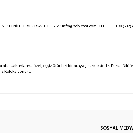
O:11 NİLÜFER/BURSA• E-POSTA : info@hobicast.com• TEL : +90 (532) 496
raba tutkunlarına özel, eşşiz ürünleri bir araya getirmektedir. Bursa Nilüf
 Koleksiyoner ...
SOSYAL MEDY