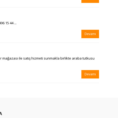
 15 44 ...
Devamı
er mağazası ile satış hizmeti sunmakla birlikte araba tutkusu
Devamı
A