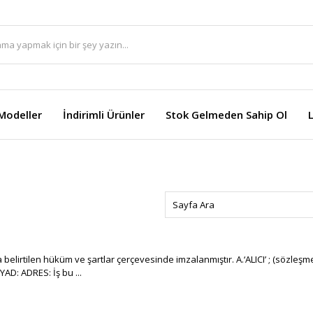
Modeller
İndirimli Ürünler
Stok Gelmeden Sahip Ol
lirtilen hüküm ve şartlar çerçevesinde imzalanmıştır. A.‘ALICI’ ; (sözleşmed
AD: ADRES: İş bu ...