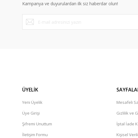
Kampanya ve duyurulardan ilk siz haberdar olun!
ÜYELİK
SAYFALA
Yeni Üyelik
Mesafeli Sa
Üye Girişi
Gizlilik ve 
Şifremi Unuttum
İptal İade K
İletişim Formu
Kişisel Veril