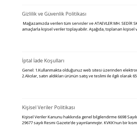
Gizlilik ve Güvenlik Politikası
Mağazamızda verilen tüm servisler ve ATAEVLER MH. SEDİR SK. K
amaçlarla kişisel veriler toplayabilir. Aşağıda, toplanan kişisel ve
İptal İade Koşulları
Genel: 1.Kullanmakta olduğunuz web sitesi üzerinden elektronik
2.Alıcılar, satın aldıkları ürünün satış ve teslimi ile ilgili olarak 65
Kişisel Veriler Politikası
Kişisel Veriler Kanunu hakkında genel bilgilendirme 6698 Sayılı
29677 sayılı Resmi Gazete’de yayınlanmıştır. KVKK’nun bir kısmı 