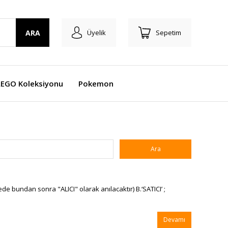
ARA
Üyelik
Sepetim
LEGO Koleksiyonu
Pokemon
e bundan sonra "ALICI" olarak anılacaktır) B.‘SATICI’ ;
Devamı