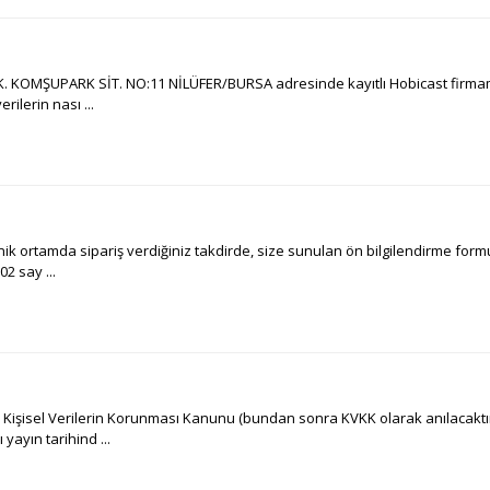
OMŞUPARK SİT. NO:11 NİLÜFER/BURSA adresinde kayıtlı Hobicast firmamıza ai
rilerin nası ...
 ortamda sipariş verdiğiniz takdirde, size sunulan ön bilgilendirme formun
02 say ...
 Kişisel Verilerin Korunması Kanunu (bundan sonra KVKK olarak anılacaktır) 
yayın tarihind ...