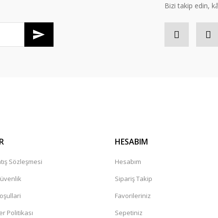
Bizi takip edin, kâr
R
HESABIM
tış Sözleşmesi
Hesabım
Güvenlik
Sipariş Takip
oşullari
Favorileriniz
er Politikası
Sepetiniz